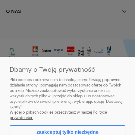
O NAS
Dbamy o Twoją prywatność
Pliki cookies i pokrewne im technologie umożliwiają poprawne
działanie strony i pomagają nam dostosować ofertę do Twoich
potrzeb. Możesz zaakceptować wykorzystanie przez nas
wszystkich tych plików i przejść do sklepu lub dostosować
użycie plików do swoich preferencji, wybierając opcję "Dostosuj
zgody".
Sklep internetowy Purmo-online | ul. Dworcowa 20c, 89-600 Chojnice |
Więcej o plikach cookies przeczytasz w naszej Polityce
sklep@northbud.pl
|
600 688 174
| NIP: 5611453503 | REGON: 093113714
prywatności.
zaakceptuj tylko niezbędne