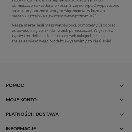
typów i rozmiarów, dlatego łatwo dobrać grzejnik do
pomieszczenia każdej wielkości. Grzejniki typu C wyposażone
są w cztery boczne otwory przyłączeniowe w każdym
narożniku grzejnika z gwintem wewnętrznym 1/2?.
Nasza oferta:
Jeśli masz wątpliwości, pomożemy Ci dobrać
odpowiednie grzejniki do Twoich pomieszczeń. Większość
typów i modeli znajdziesz na naszych aukcjach, jeśli nie
znalazłeś właściwego produktu wystawimy go dla Ciebie!
POMOC
MOJE KONTO
PŁATNOŚCI I DOSTAWA
INFORMACJE