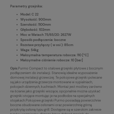
Parametry grzejnika:
Model: C 22
Wysokość: 900mm
Szerokość: 1100mm
Głębokość: 102mm
Moc w Watach 75/65/20: 2627W
Sposób podłączenia: boczne
Rozstaw przyłączy ( w osi ): 85cm
Waga: 54kg
Maksymalna temperatura robocza: 110 [°C]
Maksymalne ciśnienie robocze: 10 [bar]
Opis:
Purmo Compact to stalowe grzejniki płytowe z bocznym
podłączeniem do instalacji. Stanowią idealne wyposażenie
domowej instalacji grzewczej. Te pokojowe grzejniki polecane
są jako urządzenia grzewcze montowane w sypialniach,
pokojach dziennych, kuchniach. Montaż jest możliwy zarówno
na ścianie jako grzejniki wiszące, opcjonalnie można uzyskać
grzejniki stojące montując je na podłodze na specjalnych
stojakach.Pokojowe grzejniki Purmo posiadają powierzchnie
boczne obudowane osłonami oraz powierzchnię górną
przykrytą osłoną typu grill. Dostępne są w szerokim zakresie