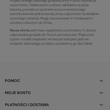
Projekt nowego płaskiego grzejnika firmy PURMO wyznacza
nowe trendy. Gładka płyta czołowa, nakładana na płytę
bazową, pozwala na uzyskanie wysoce estetycznego
wykończenia bez jednoczesnej utraty odporności na działanie
wysokiego ciśnienia. Mogą one pracować w instalacjach o
ciśnieniu roboczym do 10 bar.
Nasza oferta:
Jeśli masz wątpliwości, pomożemy Ci dobrać
odpowiednie grzejniki do Twoich pomieszczeń. Większość
typów i modeli znajdziesz na naszych aukcjach, jeśli nie
znalazłeś właściwego produktu wystawimy go dla Ciebie!
POMOC
MOJE KONTO
PŁATNOŚCI I DOSTAWA