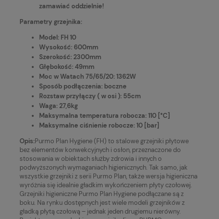
zamawiać oddzielnie!
Parametry grzejnika:
Model: FH 10
Wysokość: 600mm
Szerokość: 2300mm
Głębokość: 49mm
Moc w Watach 75/65/20: 1362W
Sposób podłączenia: boczne
Rozstaw przyłączy ( w osi ): 55cm
Waga: 27,6kg
Maksymalna temperatura robocza: 110 [°C]
Maksymalne ciśnienie robocze: 10 [bar]
Opis:
Purmo Plan Hygiene (FH) to stalowe grzejniki płytowe
bez elementów konwekcyjnych i osłon, przeznaczone do
stosowania w obiektach służby zdrowia i innych o
podwyższonych wymaganiach higienicznych. Tak samo, jak
wszystkie grzejniki z serii Purmo Plan, także wersja higieniczna
wyróżnia się idealnie gładkim wykończeniem płyty czołowej.
Grzejniki higieniczne Purmo Plan Hygiene podłączane są z
boku. Na rynku dostępnych jest wiele modeli grzejników z
gładką płytą czołową – jednak jeden drugiemu nierówny.