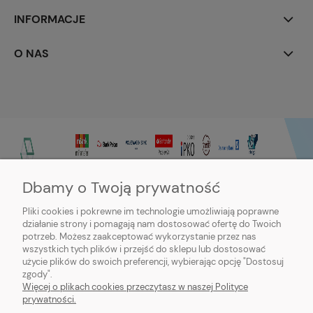
INFORMACJE
O NAS
Dbamy o Twoją prywatność
Pliki cookies i pokrewne im technologie umożliwiają poprawne
działanie strony i pomagają nam dostosować ofertę do Twoich
potrzeb. Możesz zaakceptować wykorzystanie przez nas
wszystkich tych plików i przejść do sklepu lub dostosować
użycie plików do swoich preferencji, wybierając opcję "Dostosuj
zgody".
Sklep internetowy Purmo-online | ul. Dworcowa 20c, 89-600 Chojnice |
Więcej o plikach cookies przeczytasz w naszej Polityce
sklep@northbud.pl
|
600 688 174
| NIP: 5611453503 | REGON: 093113714
prywatności.