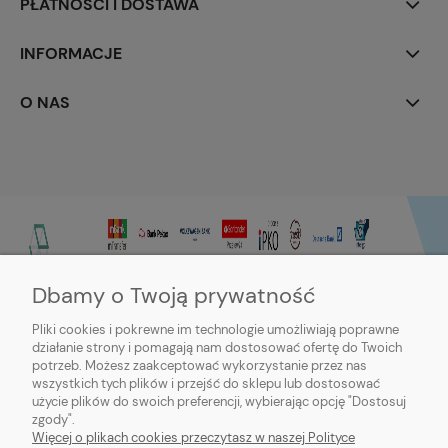
PŁATNOŚCI I DOSTAWA
INFORMACJE
O NAS
Dbamy o Twoją prywatność
Pliki cookies i pokrewne im technologie umożliwiają poprawne
działanie strony i pomagają nam dostosować ofertę do Twoich
potrzeb. Możesz zaakceptować wykorzystanie przez nas
wszystkich tych plików i przejść do sklepu lub dostosować
użycie plików do swoich preferencji, wybierając opcję "Dostosuj
zgody".
Sklep internetowy Purmo-online | ul. Dworcowa 20c, 89-600 Chojnice |
Więcej o plikach cookies przeczytasz w naszej Polityce
sklep@northbud.pl
|
600 688 174
| NIP: 5611453503 | REGON: 093113714