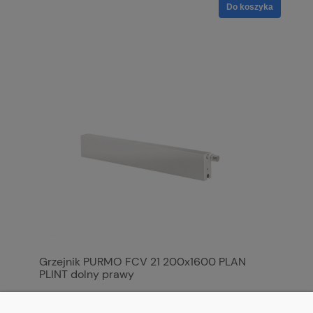
Do koszyka
Grzejnik PURMO FCV 21 200x1600 PLAN
PLINT dolny prawy
1 448,37 zł