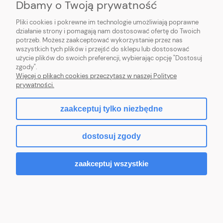
Dbamy o Twoją prywatność
Do koszyka
Pliki cookies i pokrewne im technologie umożliwiają poprawne
działanie strony i pomagają nam dostosować ofertę do Twoich
potrzeb. Możesz zaakceptować wykorzystanie przez nas
wszystkich tych plików i przejść do sklepu lub dostosować
użycie plików do swoich preferencji, wybierając opcję "Dostosuj
zgody".
Więcej o plikach cookies przeczytasz w naszej Polityce
prywatności.
zaakceptuj tylko niezbędne
dostosuj zgody
zaakceptuj wszystkie
Grzejnik PURMO FCV 21 200x1800 PLAN
PLINT dolny lewy