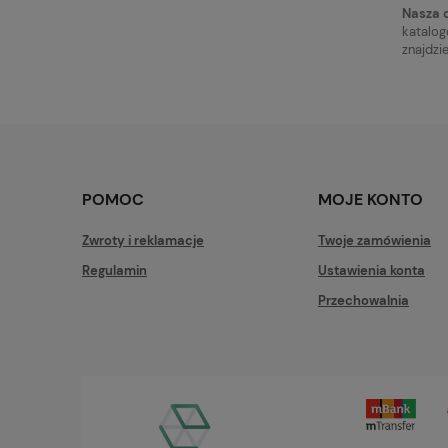
Nasza o
katalog
znajdzi
POMOC
MOJE KONTO
Zwroty i reklamacje
Twoje zamówienia
Regulamin
Ustawienia konta
Przechowalnia