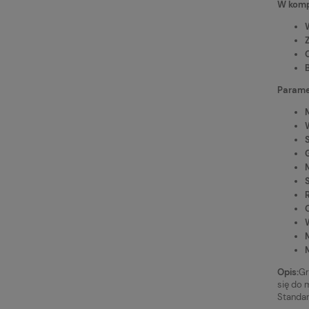
W kompl
Paramet
Opis:
Gr
się do 
Standar