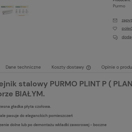
Purmo
zapyt
pole
dodaj
Dane techniczne
Koszty dostawy
Opinie o produ
ejnik stalowy PURMO PLINT P ( PLA
Cena nie zawiera ewen
płatności
orze BIAŁYM.
esna gładka płyta czołowa.
ale pasuje do eleganckich pomieszczeń
zenie dolne lub po demontażu wkładki zaworowej - boczne