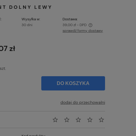
INT DOLNY LEWY
:
Wysyłka w:
Dostawa:
30 dni
39,00 zł
- DPD
sprawdź formy dostawy
Cena nie zawiera ewentualnych kosztów
płatności
07 zł
szt.
DO KOSZYKA
dodaj do przechowalni
Kod produktu: