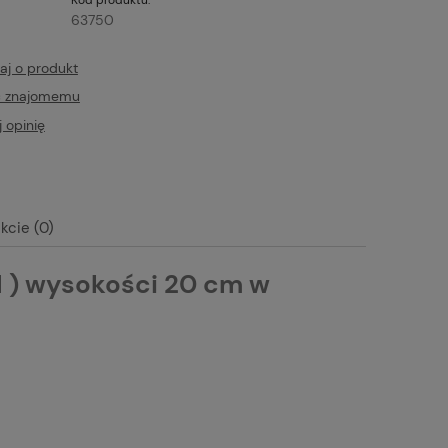
63750
aj o produkt
ć znajomemu
 opinię
kcie (0)
N ) wysokości 20 cm w
tualnych kosztów