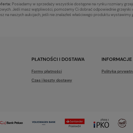
ferta:
Posiadamy w sprzedaży wszystkie dostępne na rynku rozmiary grzejn
owych. Jeśli masz wątpliwości, pomożemy Ci dobrać odpowiednie grzejniki
esz na naszych aukcjach, jeśli nie znalazłeś właściwego produktu wystawimy g
PŁATNOŚCI I DOSTAWA
INFORMACJE
Formy płatności
Polityka prywatn
Czas i koszty dostawy