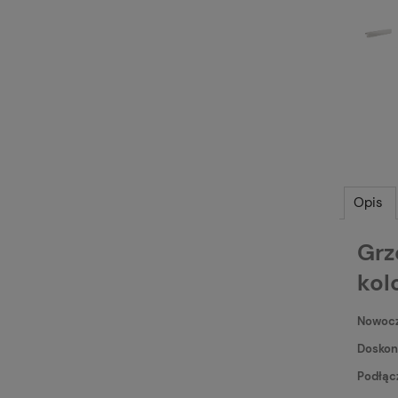
Opis
Grz
kol
Nowocz
Doskon
Podłąc