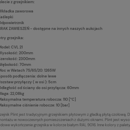
ecie z grzejnikiem:
Wkładka zaworowa
Zaślepki
Odpowietrznik
BRAK ZAWIESZEŃ - dostępne na innych naszych aukcjach
ry grzejnika:
Model: CVL 21
Wysokość: 200mm
Szerokość: 2300mm
Głębokość: 70mm
Moc w Watach 75/65/20: 1265W
Sposób podłączenia: dolne lewe
Rozstaw przyłączy ( w osi ): 5cm
Odległość od ściany do osi przyłącza: 60mm
Waga: 22,08kg
Maksymalna temperatura robocza: 110 [°C]
Maksymalne ciśnienie robocze: 10 [bar]
zejnik Plint jest tradycyjnym grzejnikiem płytowym z gładką płytą czołow
montażu w nowoczesnych pomieszczeniach z dużymi oknami. Plint jest wysok
dowe wykończenie grzejnika w kolorze białym RAL 9016. Inne kolory z palety