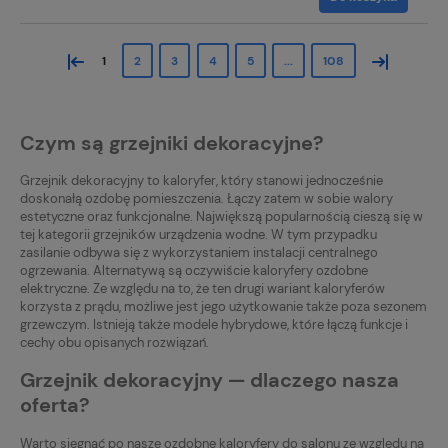
«
»
1
2
3
4
5
...
108
Czym są grzejniki dekoracyjne?
Grzejnik dekoracyjny to kaloryfer, który stanowi jednocześnie
doskonałą ozdobę pomieszczenia. Łączy zatem w sobie walory
estetyczne oraz funkcjonalne. Największą popularnością cieszą się w
tej kategorii grzejników urządzenia wodne. W tym przypadku
zasilanie odbywa się z wykorzystaniem instalacji centralnego
ogrzewania. Alternatywą są oczywiście kaloryfery ozdobne
elektryczne. Ze względu na to, że ten drugi wariant kaloryferów
korzysta z prądu, możliwe jest jego użytkowanie także poza sezonem
grzewczym. Istnieją także modele hybrydowe, które łączą funkcje i
cechy obu opisanych rozwiązań.
Grzejnik dekoracyjny — dlaczego nasza
oferta?
Warto sięgnąć po nasze ozdobne kaloryfery do salonu ze względu na