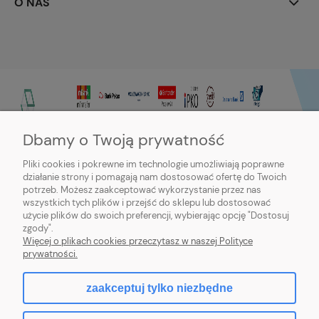
O NAS
Dbamy o Twoją prywatność
Pliki cookies i pokrewne im technologie umożliwiają poprawne
działanie strony i pomagają nam dostosować ofertę do Twoich
potrzeb. Możesz zaakceptować wykorzystanie przez nas
wszystkich tych plików i przejść do sklepu lub dostosować
użycie plików do swoich preferencji, wybierając opcję "Dostosuj
zgody".
Sklep internetowy Purmo-online | ul. Dworcowa 20c, 89-600 Chojnice |
Więcej o plikach cookies przeczytasz w naszej Polityce
sklep@northbud.pl
|
600 688 174
| NIP: 5611453503 | REGON: 093113714
prywatności.
zaakceptuj tylko niezbędne
pokaż pełną wersję strony