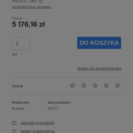
199,00 zł
- DPD
sprawdź formy dostawy
Cena nie zawiera ewentualnych kosztów płatności
Cena:
5 176,16 zł
DO KOSZYKA
szt.
dodaj do przechowalni
Ocena:
Producent:
Kod produktu:
Purmo
61577
zapytaj o produkt
poleć znajomemu