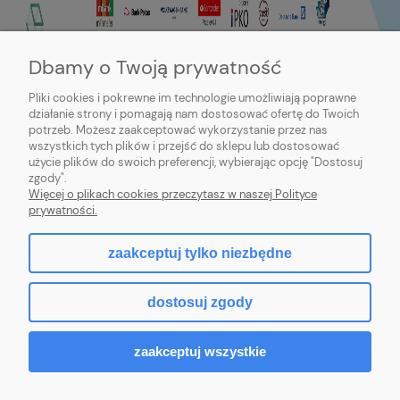
Dbamy o Twoją prywatność
Pliki cookies i pokrewne im technologie umożliwiają poprawne
działanie strony i pomagają nam dostosować ofertę do Twoich
potrzeb. Możesz zaakceptować wykorzystanie przez nas
wszystkich tych plików i przejść do sklepu lub dostosować
użycie plików do swoich preferencji, wybierając opcję "Dostosuj
zgody".
Sklep internetowy Purmo-online | ul. Dworcowa 20c, 89-600 Chojnice |
Więcej o plikach cookies przeczytasz w naszej Polityce
sklep@northbud.pl
|
600 688 174
| NIP: 5611453503 | REGON: 093113714
prywatności.
zaakceptuj tylko niezbędne
pokaż pełną wersję strony
dostosuj zgody
Sklep internetowy Shoper.pl
zaakceptuj wszystkie