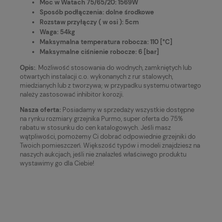
Moc w Watach 75/65/20: 1569W
Sposób podłączenia: dolne środkowe
Rozstaw przyłączy ( w osi ): 5cm
Waga: 54kg
Maksymalna temperatura robocza: 110 [°C]
Maksymalne ciśnienie robocze: 6 [bar]
Opis:
. Możliwość stosowania do wodnych, zamkniętych lub
otwartych instalacji c.o. wykonanych z rur stalowych,
miedzianych lub z tworzywa; w przypadku systemu otwartego
należy zastosować inhibitor korozji.
Nasza oferta:
Posiadamy w sprzedaży wszystkie dostępne
na rynku rozmiary grzejnika Purmo, super oferta do 75%
rabatu w stosunku do cen katalogowych. Jeśli masz
wątpliwości, pomożemy Ci dobrać odpowiednie grzejniki do
Twoich pomieszczeń. Większość typów i modeli znajdziesz na
naszych aukcjach, jeśli nie znalazłeś właściwego produktu
wystawimy go dla Ciebie!