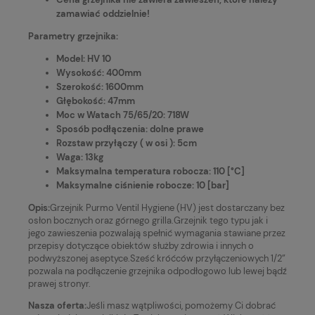
zamawiać oddzielnie!
Parametry grzejnika:
Model: HV 10
Wysokość: 400mm
Szerokość: 1600mm
Głębokość: 47mm
Moc w Watach 75/65/20: 718W
Sposób podłączenia: dolne prawe
Rozstaw przyłączy ( w osi ): 5cm
Waga: 13kg
Maksymalna temperatura robocza: 110 [°C]
Maksymalne ciśnienie robocze: 10 [bar]
Opis:
Grzejnik Purmo Ventil Hygiene (HV) jest dostarczany bez
osłon bocznych oraz górnego grilla.Grzejnik tego typu jak i
jego zawieszenia pozwalają spełnić wymagania stawiane przez
przepisy dotyczące obiektów służby zdrowia i innych o
podwyższonej aseptyce.Sześć króćców przyłączeniowych 1/2”
pozwala na podłączenie grzejnika odpodłogowo lub lewej bądź
prawej stronyr.
Nasza oferta:
Jeśli masz wątpliwości, pomożemy Ci dobrać