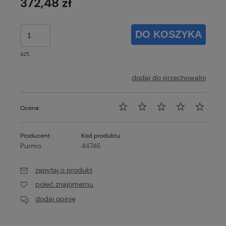
372,48 zł
DO KOSZYKA
szt.
dodaj do przechowalni
Ocena:
Producent:
Kod produktu:
Purmo
44746
zapytaj o produkt
poleć znajomemu
dodaj opinię