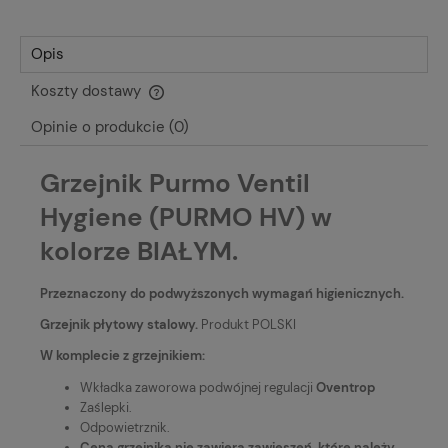
Opis
Koszty dostawy
Cena nie zawiera ewentualnych kosztów płatności
Opinie o produkcie (0)
Grzejnik Purmo Ventil
Hygiene (PURMO HV) w
kolorze BIAŁYM.
Przeznaczony do podwyższonych wymagań higienicznych.
Grzejnik płytowy stalowy.
Produkt POLSKI
W komplecie z grzejnikiem:
Wkładka zaworowa podwójnej regulacji
Oventrop
Zaślepki.
Odpowietrznik.
Cena grzejnika nie zawiera zawieszeń, które należy