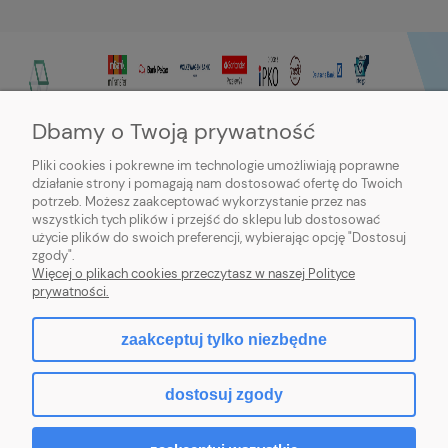
Dbamy o Twoją prywatność
Pliki cookies i pokrewne im technologie umożliwiają poprawne
działanie strony i pomagają nam dostosować ofertę do Twoich
potrzeb. Możesz zaakceptować wykorzystanie przez nas
wszystkich tych plików i przejść do sklepu lub dostosować
użycie plików do swoich preferencji, wybierając opcję "Dostosuj
zgody".
Sklep internetowy Purmo-online | ul. Dworcowa 20c, 89-600 Chojnice |
Więcej o plikach cookies przeczytasz w naszej Polityce
sklep@northbud.pl
|
600 688 174
| NIP: 5611453503 | REGON: 093113714
prywatności.
zaakceptuj tylko niezbędne
pokaż pełną wersję strony
dostosuj zgody
Sklep internetowy Shoper.pl