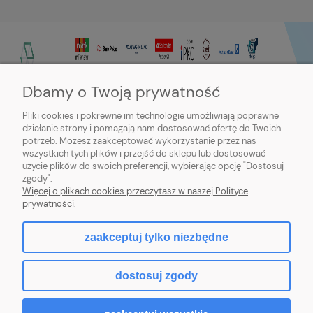
Dbamy o Twoją prywatność
Pliki cookies i pokrewne im technologie umożliwiają poprawne
działanie strony i pomagają nam dostosować ofertę do Twoich
potrzeb. Możesz zaakceptować wykorzystanie przez nas
wszystkich tych plików i przejść do sklepu lub dostosować
użycie plików do swoich preferencji, wybierając opcję "Dostosuj
zgody".
Sklep internetowy Purmo-online | ul. Dworcowa 20c, 89-600 Chojnice |
Więcej o plikach cookies przeczytasz w naszej Polityce
sklep@northbud.pl
|
600 688 174
| NIP: 5611453503 | REGON: 093113714
prywatności.
zaakceptuj tylko niezbędne
pokaż pełną wersję strony
dostosuj zgody
Sklep internetowy Shoper.pl