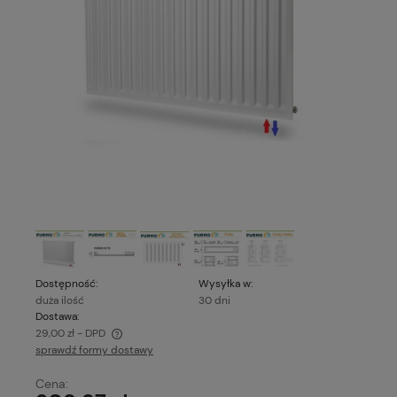
Dostępność:
Wysyłka w:
duża ilość
30 dni
Dostawa:
29,00 zł
- DPD
sprawdź formy dostawy
Cena nie zawiera ewentualnych kosztów płatności
Cena: