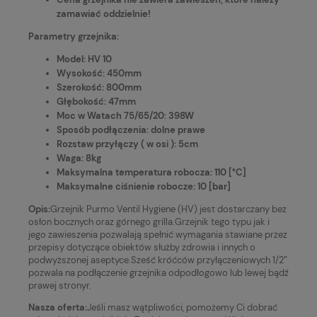
zamawiać oddzielnie!
Parametry grzejnika:
Model: HV 10
Wysokość: 450mm
Szerokość: 800mm
Głębokość: 47mm
Moc w Watach 75/65/20: 398W
Sposób podłączenia: dolne prawe
Rozstaw przyłączy ( w osi ): 5cm
Waga: 8kg
Maksymalna temperatura robocza: 110 [°C]
Maksymalne ciśnienie robocze: 10 [bar]
Opis:
Grzejnik Purmo Ventil Hygiene (HV) jest dostarczany bez
osłon bocznych oraz górnego grilla.Grzejnik tego typu jak i
jego zawieszenia pozwalają spełnić wymagania stawiane przez
przepisy dotyczące obiektów służby zdrowia i innych o
podwyższonej aseptyce.Sześć króćców przyłączeniowych 1/2”
pozwala na podłączenie grzejnika odpodłogowo lub lewej bądź
prawej stronyr.
Nasza oferta:
Jeśli masz wątpliwości, pomożemy Ci dobrać