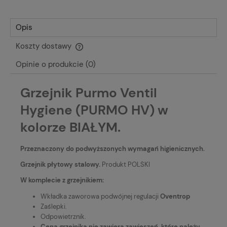
Opis
Koszty dostawy
Cena nie zawiera ewentualnych kosztów płatności
Opinie o produkcie (0)
Grzejnik Purmo Ventil
Hygiene (PURMO HV) w
kolorze BIAŁYM.
Przeznaczony do podwyższonych wymagań higienicznych.
Grzejnik płytowy stalowy.
Produkt POLSKI
W komplecie z grzejnikiem:
Wkładka zaworowa podwójnej regulacji
Oventrop
Zaślepki.
Odpowietrznik.
Cena grzejnika nie zawiera zawieszeń, które należy