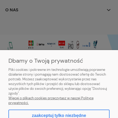
O NAS
Dbamy o Twoją prywatność
Pliki cookies i pokrewne im technologie umożliwiają poprawne
działanie strony i pomagają nam dostosować ofertę do Twoich
potrzeb. Możesz zaakceptować wykorzystanie przez nas
wszystkich tych plików i przejść do sklepu lub dostosować
użycie plików do swoich preferencji, wybierając opcję "Dostosuj
zgody".
Sklep internetowy Purmo-online | ul. Dworcowa 20c, 89-600 Chojnice |
Więcej o plikach cookies przeczytasz w naszej Polityce
sklep@northbud.pl
|
600 688 174
| NIP: 5611453503 | REGON: 093113714
prywatności.
zaakceptuj tylko niezbędne