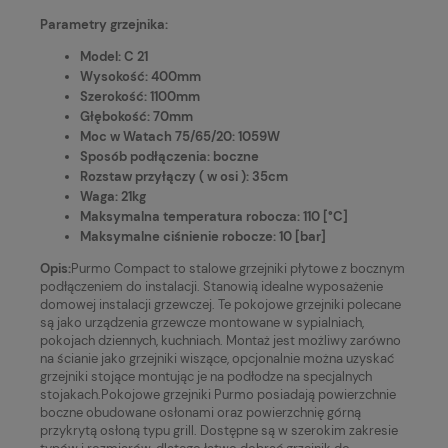
Parametry grzejnika:
Model: C 21
Wysokość: 400mm
Szerokość: 1100mm
Głębokość: 70mm
Moc w Watach 75/65/20: 1059W
Sposób podłączenia: boczne
Rozstaw przyłączy ( w osi ): 35cm
Waga: 21kg
Maksymalna temperatura robocza: 110 [°C]
Maksymalne ciśnienie robocze: 10 [bar]
Opis:
Purmo Compact to stalowe grzejniki płytowe z bocznym
podłączeniem do instalacji. Stanowią idealne wyposażenie
domowej instalacji grzewczej. Te pokojowe grzejniki polecane
są jako urządzenia grzewcze montowane w sypialniach,
pokojach dziennych, kuchniach. Montaż jest możliwy zarówno
na ścianie jako grzejniki wiszące, opcjonalnie można uzyskać
grzejniki stojące montując je na podłodze na specjalnych
stojakach.Pokojowe grzejniki Purmo posiadają powierzchnie
boczne obudowane osłonami oraz powierzchnię górną
przykrytą osłoną typu grill. Dostępne są w szerokim zakresie