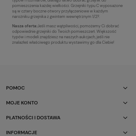
typów i rozmiarów, dlatego łatwo dobrać grzejnik do
pomieszczenia każdej wielkości. Grzejniki typu C wyposażone
są w cztery boczne otwory przyłączeniowe w każdym
narożniku grzejnika z gwintem wewnętrznym 1/2?.
Nasza oferta:
Jeśli masz wątpliwości, pomożemy Ci dobrać
odpowiednie grzejniki do Twoich pomieszczeń. Większość
typów i modeli znajdziesz na naszych aukcjach, jeśli nie
znalazłeś właściwego produktu wystawimy go dla Ciebie!
POMOC
MOJE KONTO
PŁATNOŚCI I DOSTAWA
INFORMACJE