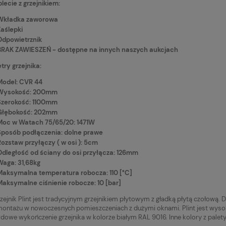
ecie z grzejnikiem:
Wkładka zaworowa
Zaślepki
Odpowietrznik
BRAK ZAWIESZEŃ - dostępne na innych naszych aukcjach
ry grzejnika:
Model: CVR 44
Wysokość: 200mm
Szerokość: 1100mm
Głębokość: 202mm
Moc w Watach 75/65/20: 1471W
Sposób podłączenia: dolne prawe
Rozstaw przyłączy ( w osi ): 5cm
Odległość od ściany do osi przyłącza: 126mm
Waga: 31,68kg
Maksymalna temperatura robocza: 110 [°C]
Maksymalne ciśnienie robocze: 10 [bar]
zejnik Plint jest tradycyjnym grzejnikiem płytowym z gładką płytą czołow
montażu w nowoczesnych pomieszczeniach z dużymi oknami. Plint jest wysok
dowe wykończenie grzejnika w kolorze białym RAL 9016. Inne kolory z palety