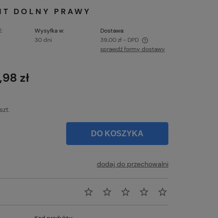
INT DOLNY PRAWY
:
Wysyłka w:
Dostawa:
30 dni
39,00 zł
- DPD
sprawdź formy dostawy
Cena nie zawiera ewentualnych kosztów
płatności
,98 zł
szt.
DO KOSZYKA
dodaj do przechowalni
Kod produktu: