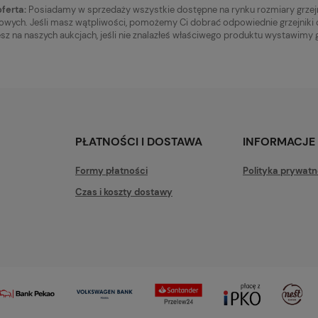
ferta:
Posiadamy w sprzedaży wszystkie dostępne na rynku rozmiary grzejn
owych. Jeśli masz wątpliwości, pomożemy Ci dobrać odpowiednie grzejniki
esz na naszych aukcjach, jeśli nie znalazłeś właściwego produktu wystawimy g
PŁATNOŚCI I DOSTAWA
INFORMACJE
Formy płatności
Polityka prywatn
Czas i koszty dostawy