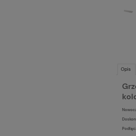
Opis
Grz
kol
Nowocz
Doskon
Podłąc