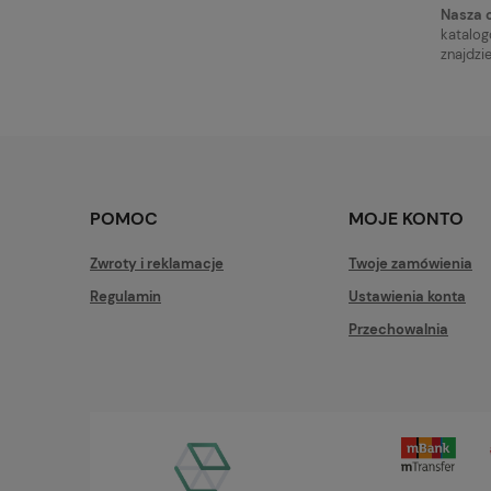
Nasza o
katalog
znajdzi
POMOC
MOJE KONTO
Zwroty i reklamacje
Twoje zamówienia
Regulamin
Ustawienia konta
Przechowalnia