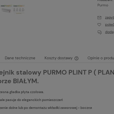
Purmo
zapyt
pole
dodaj
Dane techniczne
Koszty dostawy
Opinie o produ
ejnik stalowy PURMO PLINT P ( PLA
Cena nie zawiera ewen
płatności
orze BIAŁYM.
esna gładka płyta czołowa.
ale pasuje do eleganckich pomieszczeń
zenie dolne lub po demontażu wkładki zaworowej - boczne