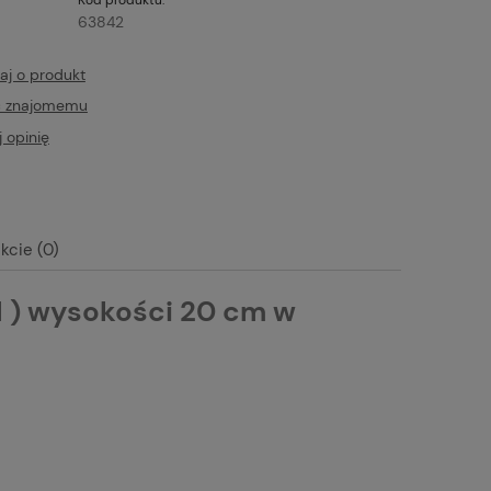
63842
aj o produkt
ć znajomemu
 opinię
kcie (0)
N ) wysokości 20 cm w
tualnych kosztów