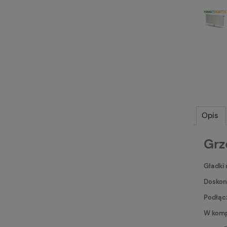
Opis
Grz
Gładki
Doskon
Podłąc
W kompl