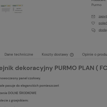
Purmo
zapyt
pole
dodaj
Dane techniczne
Koszty dostawy
Opinie o produ
ejnik dekoracyjny PURMO PLAN ( FC
Cena nie zawiera ewen
płatności
 nowoczesny panel czołowy.
ale pasuje do eleganckich pomieszczeń
zenie DOLNE ŚRODKOWE
ecie z grzejnikiem: