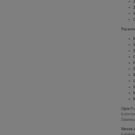
Paramet
Opis:
Pu
kolorów
Zawiesz
Nasza o
katalog