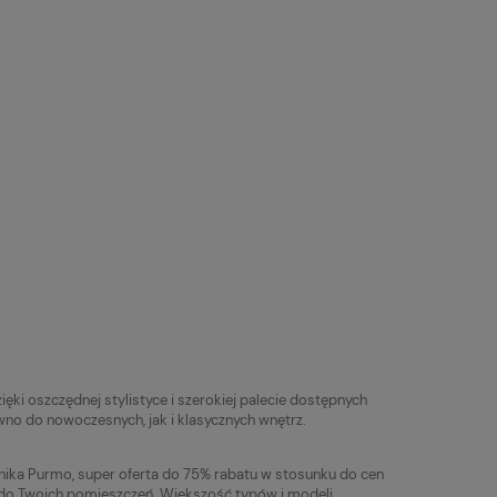
ęki oszczędnej stylistyce i szerokiej palecie dostępnych
ówno do nowoczesnych, jak i klasycznych wnętrz.
ika Purmo, super oferta do 75% rabatu w stosunku do cen
 do Twoich pomieszczeń. Większość typów i modeli