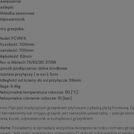
Zawieszenia
Zaślepki
Wkładka zaworowa
Odpowietrznik
ry grzejnika:
Model: FCVM 11
Wysokość: 300mm
Szerokość: 700mm
Głębokość: 62mm
Moc w Watach 75/65/20: 370W
Sposób podłączenia: dolne środkowe
Rozstaw przyłączy ( w osi ): 5cm
Odległość od ściany do osi przyłącza: 59mm
Waga: 8,4kg
Maksymalna temperatura robocza: 110 [°C]
Maksymalne ciśnienie robocze: 10 [bar]
rmo Plan jest tradycyjnym grzejnikiem płytowym z płaską płytą frontową. Dzi
 ten naścienny lub stojący grzejnik jest niezwykle uniwersalny – pasuje zar
enia, korek, odpowietrznik w komplecie z grzejnikiem
ferta:
Posiadamy w sprzedaży wszystkie dostępne na rynku rozmiary grzejn
owych. Jeśli masz wątpliwości, pomożemy Ci dobrać odpowiednie grzejniki