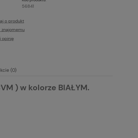
56841
aj o produkt
ć znajomemu
 opinię
kcie (0)
VM ) w kolorze BIAŁYM.
tualnych kosztów