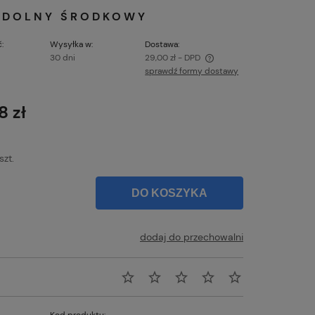
1 DOLNY ŚRODKOWY
:
Wysyłka w:
Dostawa:
30 dni
29,00 zł
- DPD
sprawdź formy dostawy
Cena nie zawiera ewentualnych kosztów
płatności
8 zł
szt.
DO KOSZYKA
dodaj do przechowalni
Kod produktu: