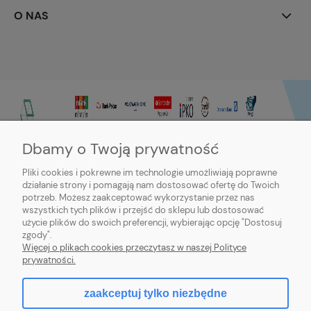
O NAS
Dbamy o Twoją prywatność
Pliki cookies i pokrewne im technologie umożliwiają poprawne
działanie strony i pomagają nam dostosować ofertę do Twoich
potrzeb. Możesz zaakceptować wykorzystanie przez nas
wszystkich tych plików i przejść do sklepu lub dostosować
użycie plików do swoich preferencji, wybierając opcję "Dostosuj
zgody".
Sklep internetowy Purmo-online | ul. Dworcowa 20c, 89-600 Chojnice |
Więcej o plikach cookies przeczytasz w naszej Polityce
sklep@northbud.pl
|
600 688 174
| NIP: 5611453503 | REGON: 093113714
prywatności.
zaakceptuj tylko niezbędne
pokaż pełną wersję strony