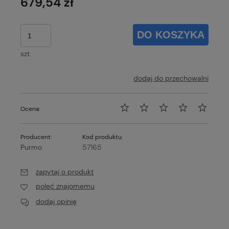
679,54 zł
DO KOSZYKA
szt.
dodaj do przechowalni
Ocena:
Producent:
Kod produktu:
Purmo
57165
zapytaj o produkt
poleć znajomemu
dodaj opinię