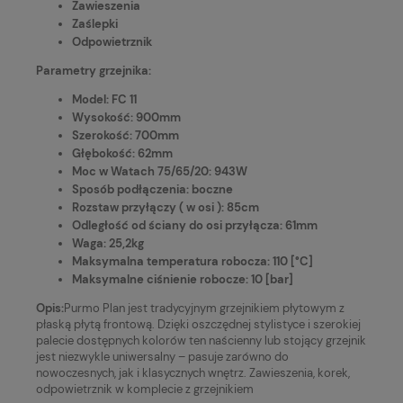
Zawieszenia
Zaślepki
Odpowietrznik
Parametry grzejnika:
Model: FC 11
Wysokość: 900mm
Szerokość: 700mm
Głębokość: 62mm
Moc w Watach 75/65/20: 943W
Sposób podłączenia: boczne
Rozstaw przyłączy ( w osi ): 85cm
Odległość od ściany do osi przyłącza: 61mm
Waga: 25,2kg
Maksymalna temperatura robocza: 110 [°C]
Maksymalne ciśnienie robocze: 10 [bar]
Opis:
Purmo Plan jest tradycyjnym grzejnikiem płytowym z
płaską płytą frontową. Dzięki oszczędnej stylistyce i szerokiej
palecie dostępnych kolorów ten naścienny lub stojący grzejnik
jest niezwykle uniwersalny – pasuje zarówno do
nowoczesnych, jak i klasycznych wnętrz. Zawieszenia, korek,
odpowietrznik w komplecie z grzejnikiem