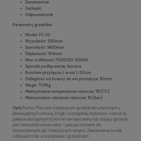
Zawieszenia
Zaślepki
Odpowietrznik
Parametry grzejnika:
Model: FC 33
Wysokość: 550mm
Szerokość: 1400mm
Głębokość: 154mm
Moc w Watach 75/65/20: 3014W
Sposób podłączenia: boczne
Rozstaw przyłączy ( w osi ): 50cm
Odległość od ściany do osi przyłącza: 82mm
Waga: 71,61kg
Maksymalna temperatura robocza: 110 [°C]
Maksymalne ciśnienie robocze: 10 [bar]
Opis:
Purmo Plan jest tradycyjnym grzejnikiem płytowym z
płaską płytą frontową. Dzięki oszczędnej stylistyce i szerokiej
palecie dostępnych kolorów ten naścienny lub stojący grzejnik
jest niezwykle uniwersalny – pasuje zarówno do
nowoczesnych, jak i klasycznych wnętrz. Zawieszenia, korek,
odpowietrznik w komplecie z grzejnikiem