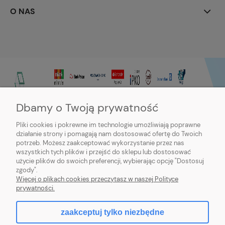
O NAS
Dbamy o Twoją prywatność
Pliki cookies i pokrewne im technologie umożliwiają poprawne
działanie strony i pomagają nam dostosować ofertę do Twoich
potrzeb. Możesz zaakceptować wykorzystanie przez nas
wszystkich tych plików i przejść do sklepu lub dostosować
użycie plików do swoich preferencji, wybierając opcję "Dostosuj
zgody".
Sklep internetowy Purmo-online | ul. Dworcowa 20c, 89-600 Chojnice |
Więcej o plikach cookies przeczytasz w naszej Polityce
sklep@northbud.pl
|
600 688 174
| NIP: 5611453503 | REGON: 093113714
prywatności.
zaakceptuj tylko niezbędne
pokaż pełną wersję strony