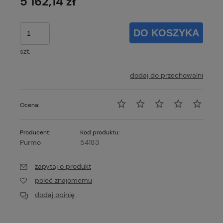
5 162,14 zł
DO KOSZYKA
szt.
dodaj do przechowalni
Ocena:
Producent:
Kod produktu:
Purmo
54183
zapytaj o produkt
poleć znajomemu
dodaj opinię