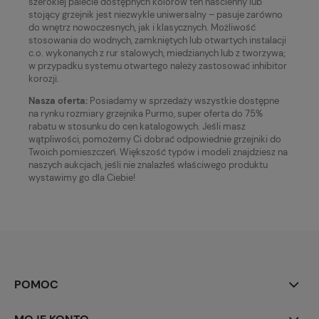
szerokiej palecie dostępnych kolorów ten naścienny lub
stojący grzejnik jest niezwykle uniwersalny – pasuje zarówno
do wnętrz nowoczesnych, jak i klasycznych. Możliwość
stosowania do wodnych, zamkniętych lub otwartych instalacji
c.o. wykonanych z rur stalowych, miedzianych lub z tworzywa;
w przypadku systemu otwartego należy zastosować inhibitor
korozji.
Nasza oferta:
Posiadamy w sprzedaży wszystkie dostępne
na rynku rozmiary grzejnika Purmo, super oferta do 75%
rabatu w stosunku do cen katalogowych. Jeśli masz
wątpliwości, pomożemy Ci dobrać odpowiednie grzejniki do
Twoich pomieszczeń. Większość typów i modeli znajdziesz na
naszych aukcjach, jeśli nie znalazłeś właściwego produktu
wystawimy go dla Ciebie!
POMOC