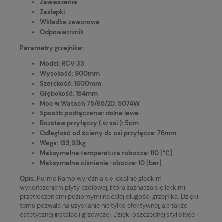
Zawieszenia
Zaślepki
Wkładka zaworowa
Odpowietrznik
Parametry grzejnika:
Model: RCV 33
Wysokość: 900mm
Szerokość: 1600mm
Głębokość: 154mm
Moc w Watach 75/65/20: 5074W
Sposób podłączenia: dolne lewe
Rozstaw przyłączy ( w osi ): 5cm
Odległość od ściany do osi przyłącza: 76mm
Waga: 133,92kg
Maksymalna temperatura robocza: 110 [°C]
Maksymalne ciśnienie robocze: 10 [bar]
Opis:
Purmo Ramo wyróżnia się idealnie gładkim
wykończeniem płyty czołowej, która zaznacza się lekkimi
przetłoczeniami poziomymi na całej długości grzejnika. Dzięki
temu pozwala na uzyskanie nie tylko efektywnej, ale także
estetycznej instalacji grzewczej. Dzięki oszczędnej stylistyce i