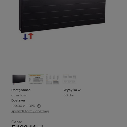
Dostępność:
Wysyłka w:
duża ilość
30 dni
Dostawa:
199,00 zł
- DPD
sprawdź formy dostawy
Cena nie zawiera ewentualnych kosztów płatności
Cena: