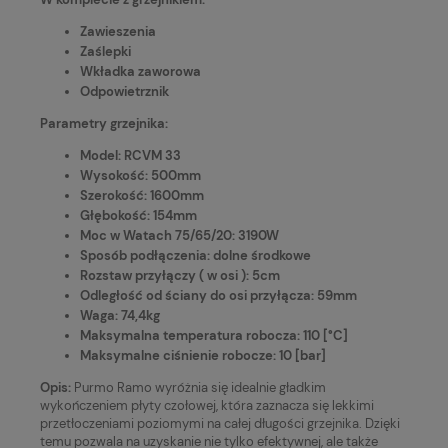
Zawieszenia
Zaślepki
Wkładka zaworowa
Odpowietrznik
Parametry grzejnika:
Model: RCVM 33
Wysokość: 500mm
Szerokość: 1600mm
Głębokość: 154mm
Moc w Watach 75/65/20: 3190W
Sposób podłączenia: dolne środkowe
Rozstaw przyłączy ( w osi ): 5cm
Odległość od ściany do osi przyłącza: 59mm
Waga: 74,4kg
Maksymalna temperatura robocza: 110 [°C]
Maksymalne ciśnienie robocze: 10 [bar]
Opis:
Purmo Ramo wyróżnia się idealnie gładkim
wykończeniem płyty czołowej, która zaznacza się lekkimi
przetłoczeniami poziomymi na całej długości grzejnika. Dzięki
temu pozwala na uzyskanie nie tylko efektywnej, ale także