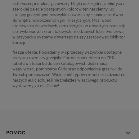
estetycznej instalacji grzewczej. Dzięki oszczędnej stylistyce i
szerokiej palecie dostępnych kolorów ten naścienny lub
stojący grzejnik jest niezwykle uniwersalny – pasuje zarówno
do wnętrz nowoczesnych, jak i klasycznych. Możliwość
stosowania do wodnych, zamkniętych lub otwartych instalacji
c.o. wykonanych z rur stalowych, miedzianych lub z tworzywa;
w przypadku systemu otwartego należy zastosować inhibitor
korozji.
Nasza oferta:
Posiadamy w sprzedaży wszystkie dostępne
na rynku rozmiary grzejnika Purmo, super oferta do 75%
rabatu w stosunku do cen katalogowych. Jeśli masz
wątpliwości, pomożemy Ci dobrać odpowiednie grzejniki do
Twoich pomieszczeń. Większość typów i modeli znajdziesz na
naszych aukcjach, jeśli nie znalazłeś właściwego produktu
wystawimy go dla Ciebie!
POMOC