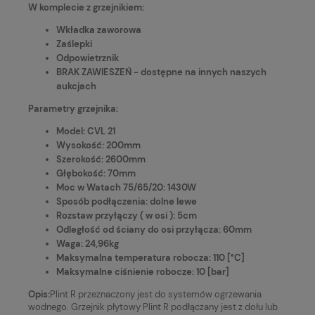
W komplecie z grzejnikiem:
Wkładka zaworowa
Zaślepki
Odpowietrznik
BRAK ZAWIESZEŃ - dostępne na innych naszych
aukcjach
Parametry grzejnika:
Model: CVL 21
Wysokość: 200mm
Szerokość: 2600mm
Głębokość: 70mm
Moc w Watach 75/65/20: 1430W
Sposób podłączenia: dolne lewe
Rozstaw przyłączy ( w osi ): 5cm
Odległość od ściany do osi przyłącza: 60mm
Waga: 24,96kg
Maksymalna temperatura robocza: 110 [°C]
Maksymalne ciśnienie robocze: 10 [bar]
Opis:
Plint R przeznaczony jest do systemów ogrzewania
wodnego. Grzejnik płytowy Plint R podłączany jest z dołu lub