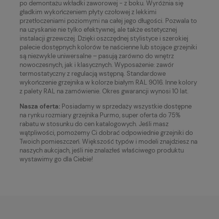
po demontażu wkładki zaworowej - z boku. Wyróżnia się
gładkim wykończeniem płyty czołowej z lekkimi
przetłoczeniami poziomymi na całej jego długości. Pozwala to
na uzyskanie nie tylko efektywnej, ale także estetycznej
instalacji grzewczej. Dzięki oszczędnej stylistyce i szerokiej
palecie dostępnych kolorów te naścienne lub stojące grzejniki
są niezwykle uniwersalne – pasują zarówno do wnętrz
nowoczesnych, jak i klasycznych. Wyposażenie: zawór
termostatyczny z regulacją wstępną. Standardowe
wykończenie grzejnika w kolorze białym RAL 9016. Inne kolory
z palety RAL na zamówienie. Okres gwarancji wynosi 10 lat.
Nasza oferta:
Posiadamy w sprzedaży wszystkie dostępne
na rynku rozmiary grzejnika Purmo, super oferta do 75%
rabatu w stosunku do cen katalogowych. Jeśli masz
wątpliwości, pomożemy Ci dobrać odpowiednie grzejniki do
Twoich pomieszczeń. Większość typów i modeli znajdziesz na
naszych aukcjach, jeśli nie znalazłeś właściwego produktu
wystawimy go dla Ciebie!