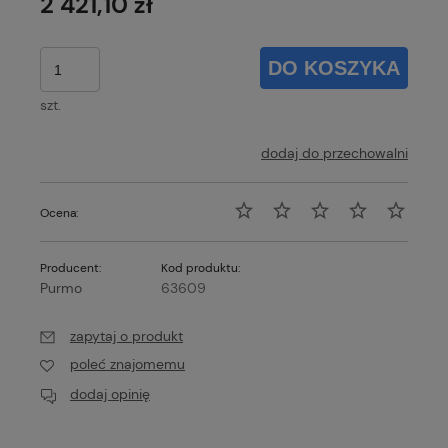
2 421,10 zł
DO KOSZYKA
szt.
dodaj do przechowalni
Ocena:
Producent:
Kod produktu:
Purmo
63609
zapytaj o produkt
poleć znajomemu
dodaj opinię