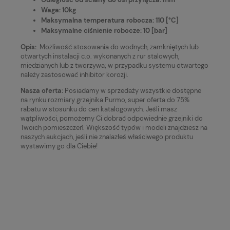
Waga: 10kg
Maksymalna temperatura robocza: 110 [°C]
Maksymalne ciśnienie robocze: 10 [bar]
Opis:
. Możliwość stosowania do wodnych, zamkniętych lub
otwartych instalacji c.o. wykonanych z rur stalowych,
miedzianych lub z tworzywa; w przypadku systemu otwartego
należy zastosować inhibitor korozji.
Nasza oferta:
Posiadamy w sprzedaży wszystkie dostępne
na rynku rozmiary grzejnika Purmo, super oferta do 75%
rabatu w stosunku do cen katalogowych. Jeśli masz
wątpliwości, pomożemy Ci dobrać odpowiednie grzejniki do
Twoich pomieszczeń. Większość typów i modeli znajdziesz na
naszych aukcjach, jeśli nie znalazłeś właściwego produktu
wystawimy go dla Ciebie!