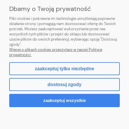
Dbamy o Twoją prywatność
Pliki cookies i pokrewne im technologie umożliwiają poprawne
działanie strony i pomagają nam dostosować ofertę do Twoich
potrzeb. Możesz zaakceptować wykorzystanie przez nas
wszystkich tych plików i przejść do sklepu lub dostosować
użycie plików do swoich preferencji, wybierając opcję "Dostosuj
zgody".
Sklep internetowy Purmo-online | ul. Dworcowa 20c, 89-600 Chojnice |
Więcej o plikach cookies przeczytasz w naszej Polityce
sklep@northbud.pl
|
600 688 174
| NIP: 5611453503 | REGON: 093113714
prywatności.
zaakceptuj tylko niezbędne
pokaż pełną wersję strony
dostosuj zgody
Sklep internetowy Shoper.pl
zaakceptuj wszystkie