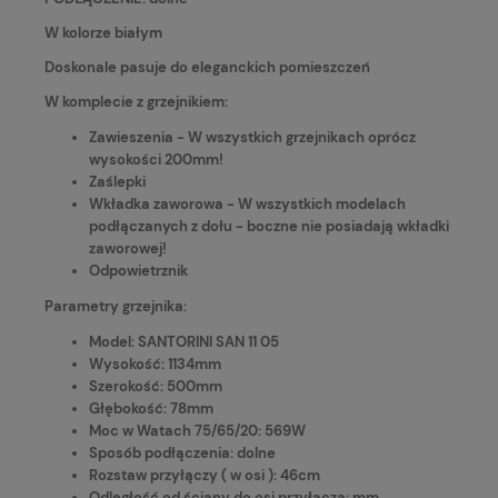
W kolorze białym
Doskonale pasuje do eleganckich pomieszczeń
W komplecie z grzejnikiem:
Zawieszenia - W wszystkich grzejnikach oprócz
wysokości 200mm!
Zaślepki
Wkładka zaworowa - W wszystkich modelach
podłączanych z dołu - boczne nie posiadają wkładki
zaworowej!
Odpowietrznik
Parametry grzejnika:
Model: SANTORINI SAN 11 05
Wysokość: 1134mm
Szerokość: 500mm
Głębokość: 78mm
Moc w Watach 75/65/20: 569W
Sposób podłączenia: dolne
Rozstaw przyłączy ( w osi ): 46cm
Odległość od ściany do osi przyłącza: mm