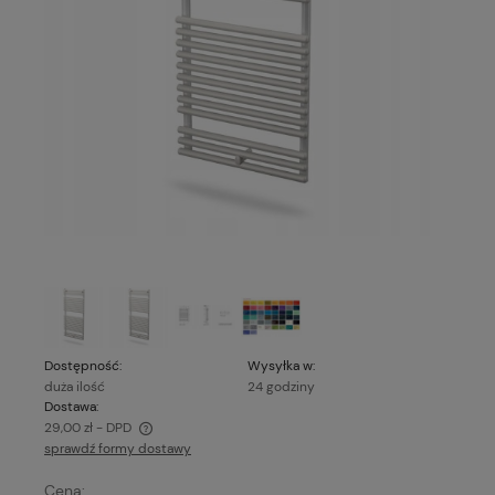
Dostępność:
Wysyłka w:
duża ilość
24 godziny
Dostawa:
29,00 zł
- DPD
sprawdź formy dostawy
Cena nie zawiera ewentualnych kosztów płatności
Cena: