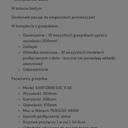
W kolorze białym
Doskonale pasuje do eleganckich pomieszczeń
W komplecie z grzejnikiem:
Zawieszenia - W wszystkich grzejnikach oprócz
wysokości 200mm!
Zaślepki
Wkładka zaworowa - W wszystkich modelach
podłączanych z dołu - boczne nie posiadają wkładki
zaworowej!
Odpowietrznik
Parametry grzejnika:
Model: SANTORINI SAC 11 06
Wysokość: 1134mm
Szerokość: 596mm
Głębokość: 105mm
Moc w Watach 75/65/20: 665W
Sposób podłączenia: dolne
Rozstaw przyłączy ( w osi ): 54,8cm
Odległość od ściany do osi przyłącza: mm