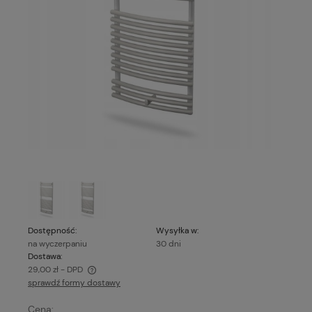
Dostępność:
Wysyłka w:
na wyczerpaniu
30 dni
Dostawa:
29,00 zł
- DPD
sprawdź formy dostawy
Cena nie zawiera ewentualnych kosztów płatności
Cena: