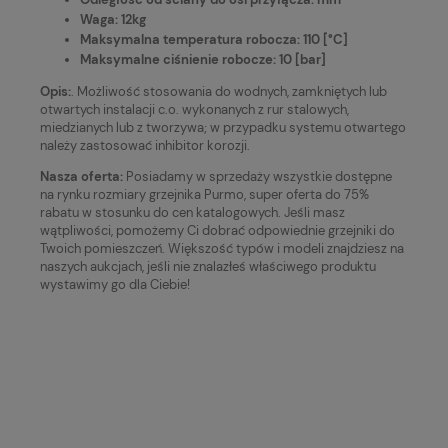
Waga: 12kg
Maksymalna temperatura robocza: 110 [°C]
Maksymalne ciśnienie robocze: 10 [bar]
Opis:
. Możliwość stosowania do wodnych, zamkniętych lub
otwartych instalacji c.o. wykonanych z rur stalowych,
miedzianych lub z tworzywa; w przypadku systemu otwartego
należy zastosować inhibitor korozji.
Nasza oferta:
Posiadamy w sprzedaży wszystkie dostępne
na rynku rozmiary grzejnika Purmo, super oferta do 75%
rabatu w stosunku do cen katalogowych. Jeśli masz
wątpliwości, pomożemy Ci dobrać odpowiednie grzejniki do
Twoich pomieszczeń. Większość typów i modeli znajdziesz na
naszych aukcjach, jeśli nie znalazłeś właściwego produktu
wystawimy go dla Ciebie!