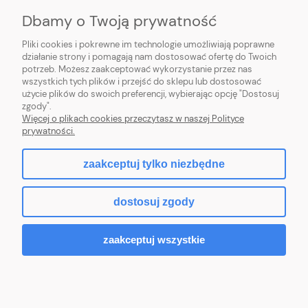
Dbamy o Twoją prywatność
Pliki cookies i pokrewne im technologie umożliwiają poprawne
działanie strony i pomagają nam dostosować ofertę do Twoich
potrzeb. Możesz zaakceptować wykorzystanie przez nas
wszystkich tych plików i przejść do sklepu lub dostosować
użycie plików do swoich preferencji, wybierając opcję "Dostosuj
zgody".
Sklep internetowy Purmo-online | ul. Dworcowa 20c, 89-600 Chojnice |
Więcej o plikach cookies przeczytasz w naszej Polityce
sklep@northbud.pl
|
600 688 174
| NIP: 5611453503 | REGON: 093113714
prywatności.
zaakceptuj tylko niezbędne
pokaż pełną wersję strony
dostosuj zgody
Sklep internetowy Shoper.pl
zaakceptuj wszystkie