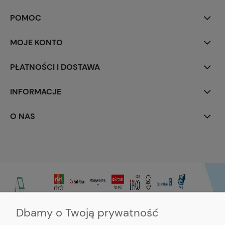
POMOC
MOJE KONTO
PŁATNOŚCI I DOSTAWA
INFORMACJE
O NAS
Dbamy o Twoją prywatność