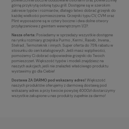
powierzchnie boczne obudowane osłonami oraz powierzchnię
górną przykrytą osłoną typu grill. Dostępne są w szerokim
zakresie typów i rozmiarów, dlatego łatwo dobrać grzejnik do
każdej wielkości pomieszczenia. Grzejniki typu CV, CVM oraz
Plint wyposażone są w cztery boczne i dwa dolne otwory
przyłączeniowe z gwintem wewnętrznym 1/2?.
Nasza oferta:
Posiadamy w sprzedaży wszystkie dostępne
na rynku rozmiary grzejnika Purmo , Kermi , Raseb , Invena ,
Stelrad , Termoteknik i innych. Super oferta do 75% rabatu w
stosunku do cen katalogowych. Jeśli masz wątpliwości,
pomożemy Ci dobrać odpowiednie grzejniki do Twoich
pomieszczeń. Większość typów i modeli znajdziesz na
naszych aukcjach, jeśli nie znalazłeś właściwego produktu
wystawimy go dla Ciebie!
Dostawa ZA DARMO pod wskazany adres!
Większość
naszych produktów oferujemy z darmową dostawą pod
wskazany adres a przy kwocie powyżej 4000zł dostarczymy
wszystkie zakupione u nas produkty zupełnie za darmo!