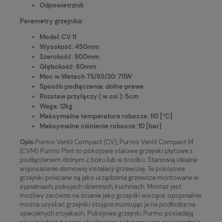
Odpowietrznik
Parametry grzejnika:
Model: CV 11
Wysokość: 450mm
Szerokość: 900mm
Głębokość: 60mm
Moc w Watach 75/65/20: 711W
Sposób podłączenia: dolne prawe
Rozstaw przyłączy ( w osi ): 5cm
Waga: 12kg
Maksymalna temperatura robocza: 110 [°C]
Maksymalne ciśnienie robocze: 10 [bar]
Opis:
Purmo Ventil Compact (CV), Purmo Ventil Compact M
(CVM) Purmo Plint to pokojowe stalowe grzejniki płytowe z
podłączeniem dolnym z boku lub w środku. Stanowią idealne
wyposażenie domowej instalacji grzewczej. Te pokojowe
grzejniki polecane są jako urządzenia grzewcze montowane w
sypialniach, pokojach dziennych, kuchniach. Montaż jest
możliwy zarówno na ścianie jako grzejniki wiszące, opcjonalnie
można uzyskać grzejniki stojące montując je na podłodze na
specjalnych stojakach. Pokojowe grzejniki Purmo posiadają