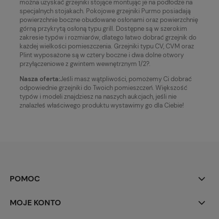
można uzyskać grzejniki stojące montując je na podłodze na
specjalnych stojakach. Pokojowe grzejniki Purmo posiadają
powierzchnie boczne obudowane osłonami oraz powierzchnię
górną przykrytą osłoną typu grill. Dostępne są w szerokim
zakresie typów i rozmiarów, dlatego łatwo dobrać grzejnik do
każdej wielkości pomieszczenia. Grzejniki typu CV, CVM oraz
Plint wyposażone są w cztery boczne i dwa dolne otwory
przyłączeniowe z gwintem wewnętrznym 1/2?.
Nasza oferta:
Jeśli masz wątpliwości, pomożemy Ci dobrać
odpowiednie grzejniki do Twoich pomieszczeń. Większość
typów i modeli znajdziesz na naszych aukcjach, jeśli nie
znalazłeś właściwego produktu wystawimy go dla Ciebie!
POMOC
MOJE KONTO