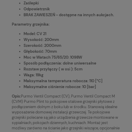
Zaślepki
Odpowietrznik
BRAK ZAWIESZEŃ - dostępne na innych aukcjach.
Parametry grzejnika:
Model: CV 21
Wysokość: 200mm
Szerokość: 2000mm
Głębokość: 70mm
Moc w Watach 75/65/20: 1098W
Sposób podłączenia: dolne uniwersalne
Rozstaw przyłączy ( w osi ): 5cm
Waga: 19kg
Maksymalna temperatura robocza: 110 [°C]
Maksymalne ciśnienie robocze: 10 [bar]
Opis:
Purmo Ventil Compact (CV), Purmo Ventil Compact M
(CVM) Purmo Plint to pokojowe stalowe grzejniki płytowe z
podłączeniem dolnym z boku lub w środku. Stanowią idealne
wyposażenie domowej instalacji grzewczej. Te pokojowe
grzejniki polecane są jako urządzenia grzewcze montowane w
sypialniach, pokojach dziennych, kuchniach. Montaż jest
możliwy zarówno na ścianie jako grzejniki wiszące, opcjonalnie