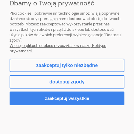
Dbamy o Twoją prywatność
Do koszyka
Pliki cookies i pokrewne im technologie umożliwiają poprawne
działanie strony i pomagają nam dostosować ofertę do Twoich
potrzeb. Możesz zaakceptować wykorzystanie przez nas
wszystkich tych plików i przejść do sklepu lub dostosować
użycie plików do swoich preferencji, wybierając opcję "Dostosuj
zgody".
Więcej o plikach cookies przeczytasz w naszej Polityce
prywatności.
zaakceptuj tylko niezbędne
dostosuj zgody
zaakceptuj wszystkie
Grzejnik stalowy PURMO pionowy VERTICAL