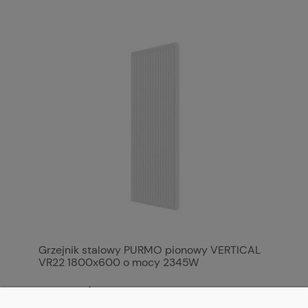
Grzejnik stalowy PURMO pionowy VERTICAL
VR22 1800x600 o mocy 2345W
1 749,12 zł